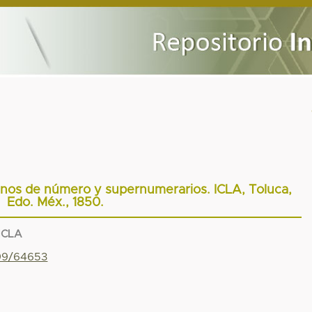
mnos de número y supernumerarios. ICLA, Toluca,
Edo. Méx., 1850.
 ICLA
799/64653