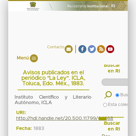
Contacto
Menú
Buscar
en RI
Avisos publicados en el
periódico "La Ley". ICLA,
Toluca, Edo. Méx., 1883.
Buscar 
Instituto Científico y Literario
Autónomo, ICLA
Esta colecció
URI:
http://hdl.handle.net/20.500.11799/64668
Buscar
Fecha:
1883
en RI