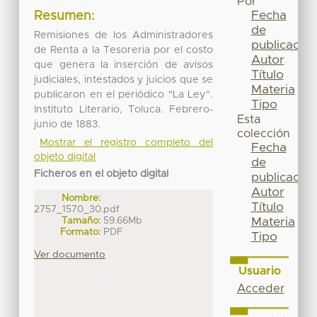
Por
Fecha
Resumen:
de
Remisiones de los Administradores
publicación
de Renta a la Tesoreria por el costo
Autor
que genera la inserción de avisos
Título
judiciales, intestados y juicios que se
Materia
publicaron en el periódico "La Ley".
Tipo
Instituto Literario, Toluca. Febrero-
Esta
junio de 1883.
colección
Mostrar el registro completo del
Fecha
objeto digital
de
Ficheros en el objeto digital
publicación
Autor
Nombre:
Título
2757_1570_30.pdf
Tamaño:
59.66Mb
Materia
Formato:
PDF
Tipo
Ver documento
Usuario
Acceder