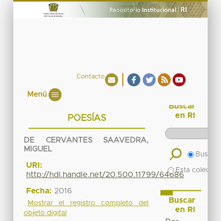
Contacto
Menú
Buscar
en RI
POESÍAS
DE CERVANTES SAAVEDRA,
MIGUEL
Buscar 
URI:
Esta colecció
http://hdl.handle.net/20.500.11799/64686
Fecha:
2016
Buscar
Mostrar el registro completo del
en RI
objeto digital