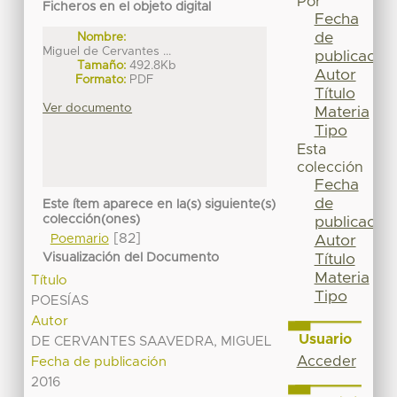
Por
Ficheros en el objeto digital
Fecha
de
Nombre:
Miguel de Cervantes ...
publicación
Tamaño:
492.8Kb
Autor
Formato:
PDF
Título
Ver documento
Materia
Tipo
Esta
colección
Fecha
de
Este ítem aparece en la(s) siguiente(s)
colección(ones)
publicación
[82]
Poemario
Autor
Visualización del Documento
Título
Materia
Título
Tipo
POESÍAS
Autor
Usuario
DE CERVANTES SAAVEDRA, MIGUEL
Acceder
Fecha de publicación
2016