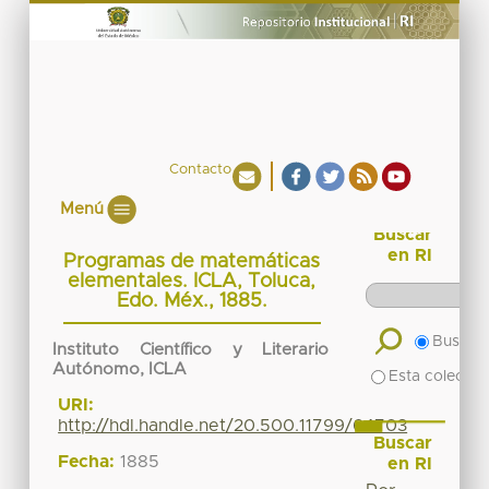
Contacto
Menú
Buscar
en RI
Programas de matemáticas
elementales. ICLA, Toluca,
Edo. Méx., 1885.
Buscar 
Instituto Científico y Literario
Autónomo, ICLA
Esta colecció
URI:
http://hdl.handle.net/20.500.11799/64703
Buscar
Fecha:
1885
en RI