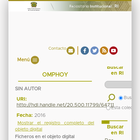
Contacto
Menú
Buscar
en RI
OMPHOY
SIN AUTOR
Buscar 
URI:
http://hdl.handle.net/20.500.11799/64711
Esta colecció
Fecha:
2016
Mostrar el registro completo del
Buscar
objeto digital
en RI
Ficheros en el objeto digital