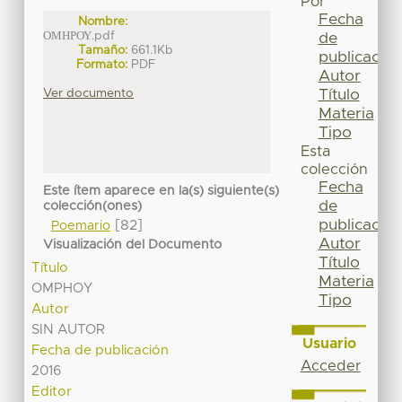
Por
Fecha
Nombre:
ΟΜΗΡΟΥ.pdf
de
Tamaño:
661.1Kb
publicación
Formato:
PDF
Autor
Título
Ver documento
Materia
Tipo
Esta
colección
Fecha
Este ítem aparece en la(s) siguiente(s)
de
colección(ones)
publicación
[82]
Poemario
Autor
Visualización del Documento
Título
Título
Materia
OMPHOY
Tipo
Autor
SIN AUTOR
Usuario
Fecha de publicación
Acceder
2016
Editor