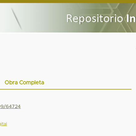
Obra Completa
799/64724
ital