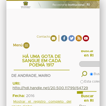
Contacto
Menú
Buscar
en RI
HÁ UMA GOTA DE
SANGUE EM CADA
POEMA 1917
Buscar 
DE ANDRADE, MARIO
Esta colecció
URI:
http://hdl.handle.net/20.500.11799/64729
Fecha:
2016
Buscar
en RI
Mostrar el registro completo del