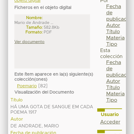
Por
objeto digital
Fecha
Ficheros en el objeto digital
de
Nombre:
publicación
Mario de Andrade ...
Autor
Tamaño:
582.8Kb
Título
Formato:
PDF
Materia
Ver documento
Tipo
Esta
colección
Fecha
de
Este ítem aparece en la(s) siguiente(s)
publicación
colección(ones)
Autor
[82]
Poemario
Título
Visualización del Documento
Materia
Tipo
Título
HÁ UMA GOTA DE SANGUE EM CADA
POEMA 1917
Usuario
Autor
Acceder
DE ANDRADE, MARIO
Fecha de publicación