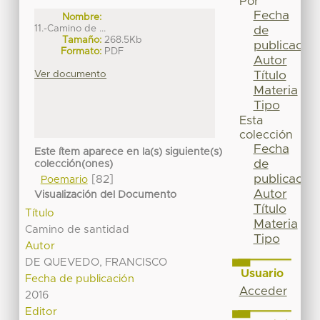
Por
Fecha
Nombre:
11.-Camino de ...
de
Tamaño:
268.5Kb
publicación
Formato:
PDF
Autor
Título
Ver documento
Materia
Tipo
Esta
colección
Fecha
Este ítem aparece en la(s) siguiente(s)
de
colección(ones)
publicación
[82]
Poemario
Autor
Visualización del Documento
Título
Título
Materia
Camino de santidad
Tipo
Autor
DE QUEVEDO, FRANCISCO
Usuario
Fecha de publicación
Acceder
2016
Editor