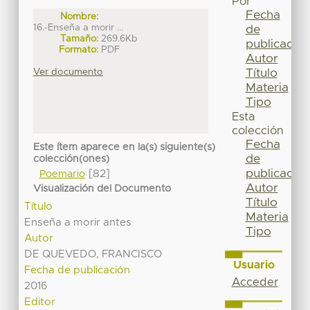
Por
Fecha
Nombre:
16.-Enseña a morir ...
de
Tamaño:
269.6Kb
publicación
Formato:
PDF
Autor
Título
Ver documento
Materia
Tipo
Esta
colección
Fecha
Este ítem aparece en la(s) siguiente(s)
de
colección(ones)
publicación
[82]
Poemario
Autor
Visualización del Documento
Título
Título
Materia
Enseña a morir antes
Tipo
Autor
DE QUEVEDO, FRANCISCO
Usuario
Fecha de publicación
Acceder
2016
Editor