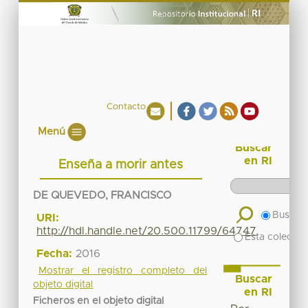
Contacto
Menú
Buscar
en RI
Enseña a morir antes
DE QUEVEDO, FRANCISCO
Buscar 
URI:
http://hdl.handle.net/20.500.11799/64747
Esta colecció
Fecha:
2016
Mostrar el registro completo del
Buscar
objeto digital
en RI
Ficheros en el objeto digital