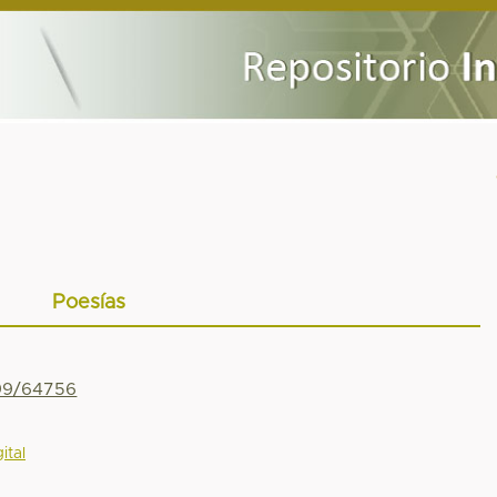
Poesías
799/64756
ital