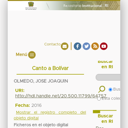
Contacto
Menú
Buscar
en RI
Canto a Bolívar
OLMEDO, JOSE JOAQUIN
Buscar 
URI:
http://hdl.handle.net/20.500.11799/64757
Esta colecció
Fecha:
2016
Mostrar el registro completo del
Buscar
objeto digital
en RI
Ficheros en el objeto digital