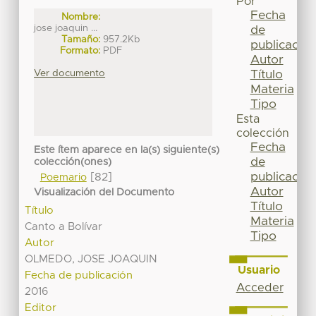
Por
Fecha
Nombre:
jose joaquin ...
de
Tamaño:
957.2Kb
publicación
Formato:
PDF
Autor
Título
Ver documento
Materia
Tipo
Esta
colección
Fecha
Este ítem aparece en la(s) siguiente(s)
de
colección(ones)
publicación
[82]
Poemario
Autor
Visualización del Documento
Título
Título
Materia
Canto a Bolívar
Tipo
Autor
OLMEDO, JOSE JOAQUIN
Usuario
Fecha de publicación
Acceder
2016
Editor