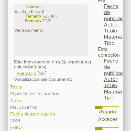
Por
Fecha
Nombre:
Josefina Plá.pdf
de
Tamaño:
525.1Kb
publicación
Formato:
PDF
Autor
Título
Ver documento
Materia
Tipo
Esta
colección
Fecha
Este ítem aparece en la(s) siguiente(s)
de
colección(ones)
publicación
[82]
Poemario
Autor
Visualización del Documento
Título
Título
Materia
El precio de los sueños
Tipo
Autor
Plá, Josefina
Usuario
Fecha de publicación
Acceder
2016
Editor