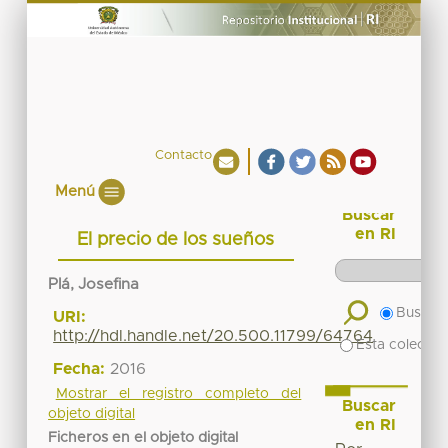
Contacto
Menú
Buscar
en RI
El precio de los sueños
Plá, Josefina
Buscar 
URI:
http://hdl.handle.net/20.500.11799/64764
Esta colecció
Fecha:
2016
Mostrar el registro completo del
Buscar
objeto digital
en RI
Ficheros en el objeto digital