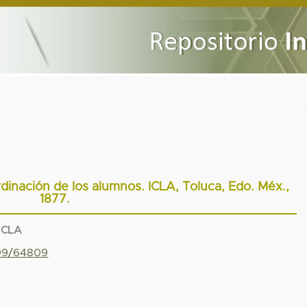
dinación de los alumnos. ICLA, Toluca, Edo. Méx.,
1877.
 ICLA
799/64809