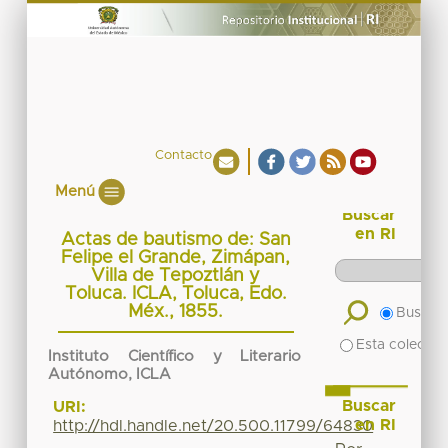
Contacto
Menú
Buscar
en RI
Actas de bautismo de: San
Felipe el Grande, Zimápan,
Villa de Tepoztlán y
Toluca. ICLA, Toluca, Edo.
Méx., 1855.
Buscar 
Esta colecció
Instituto Científico y Literario
Autónomo, ICLA
Buscar
URI:
en RI
http://hdl.handle.net/20.500.11799/64830