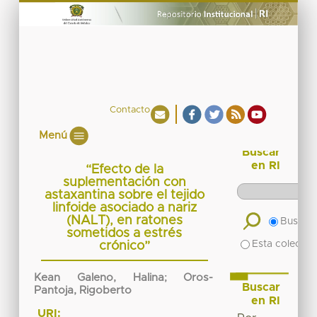
Contacto
Menú
Buscar
en RI
“Efecto de la
suplementación con
astaxantina sobre el tejido
linfoide asociado a nariz
(NALT), en ratones
Buscar 
sometidos a estrés
Esta colecció
crónico”
Kean Galeno, Halina
;
Oros-
Buscar
Pantoja, Rigoberto
en RI
URI: