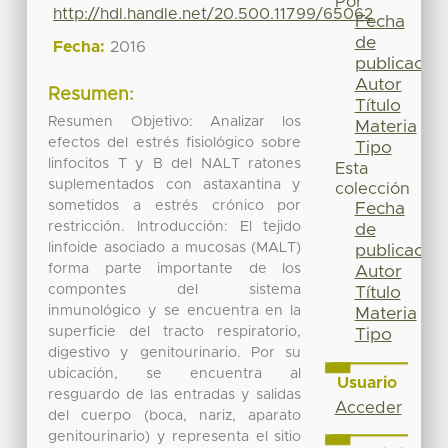
Por
http://hdl.handle.net/20.500.11799/65062
Fecha
de
Fecha:
2016
publicación
Autor
Resumen:
Título
Resumen Objetivo: Analizar los
Materia
efectos del estrés fisiológico sobre
Tipo
linfocitos T y B del NALT ratones
Esta
suplementados con astaxantina y
colección
sometidos a estrés crónico por
Fecha
restricción. Introducción: El tejido
de
linfoide asociado a mucosas (MALT)
publicación
forma parte importante de los
Autor
compontes del sistema
Título
inmunológico y se encuentra en la
Materia
superficie del tracto respiratorio,
Tipo
digestivo y genitourinario. Por su
ubicación, se encuentra al
Usuario
resguardo de las entradas y salidas
Acceder
del cuerpo (boca, nariz, aparato
genitourinario) y representa el sitio