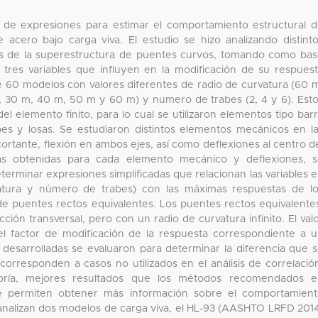
 de expresiones para estimar el comportamiento estructural 
acero bajo carga viva. El estudio se hizo analizando distint
os de la superestructura de puentes curvos, tomando como ba
tres variables que influyen en la modificación de su respues
 de 60 modelos con valores diferentes de radio de curvatura (60 
m, 30 m, 40 m, 50 m y 60 m) y numero de trabes (2, 4 y 6). Est
 elemento finito, para lo cual se utilizaron elementos tipo bar
abes y losas. Se estudiaron distintos elementos mecánicos en l
cortante, flexión en ambos ejes, así como deflexiones al centro d
tas obtenidas para cada elemento mecánico y deflexiones, 
eterminar expresiones simplificadas que relacionan las variables 
rvatura y número de trabes) con las máximas respuestas de l
 de puentes rectos equivalentes. Los puentes rectos equivalente
ón transversal, pero con un radio de curvatura infinito. El val
l factor de modificación de la respuesta correspondiente a 
 desarrolladas se evaluaron para determinar la diferencia que 
 corresponden a casos no utilizados en el análisis de correlació
oría, mejores resultados que los métodos recomendados e
ue permiten obtener más información sobre el comportamien
e analizan dos modelos de carga viva, el HL-93 (AASHTO LRFD 201