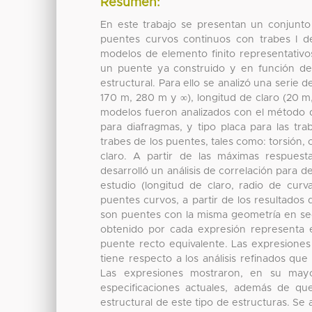
Resumen:
En este trabajo se presentan un conjunto
puentes curvos continuos con trabes I de 
modelos de elemento finito representativ
un puente ya construido y en función de 
estructural. Para ello se analizó una serie
170 m, 280 m y ∞), longitud de claro (20 
modelos fueron analizados con el método del
para diafragmas, y tipo placa para las tr
trabes de los puentes, tales como: torsión, 
claro. A partir de las máximas respues
desarrolló un análisis de correlación para d
estudio (longitud de claro, radio de cu
puentes curvos, a partir de los resultados
son puentes con la misma geometría en secci
obtenido por cada expresión representa e
puente recto equivalente. Las expresiones
tiene respecto a los análisis refinados que
Las expresiones mostraron, en su may
especificaciones actuales, además de q
estructural de este tipo de estructuras. S