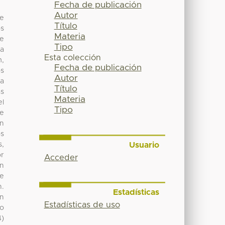
Fecha de publicación
Autor
de
Título
os
Materia
se
Tipo
ta
Esta colección
m,
Fecha de publicación
os
Autor
ra
Título
as
Materia
el
Tipo
se
en
os
Usuario
s,
or
Acceder
un
se
n.
Estadísticas
n
Estadísticas de uso
to
4)