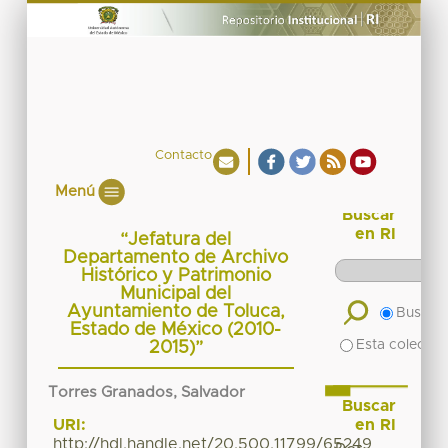
Contacto
Menú
Buscar
en RI
“Jefatura del
Departamento de Archivo
Histórico y Patrimonio
Municipal del
Ayuntamiento de Toluca,
Buscar 
Estado de México (2010-
Esta colecció
2015)”
Torres Granados, Salvador
Buscar
en RI
URI:
http://hdl.handle.net/20.500.11799/65249