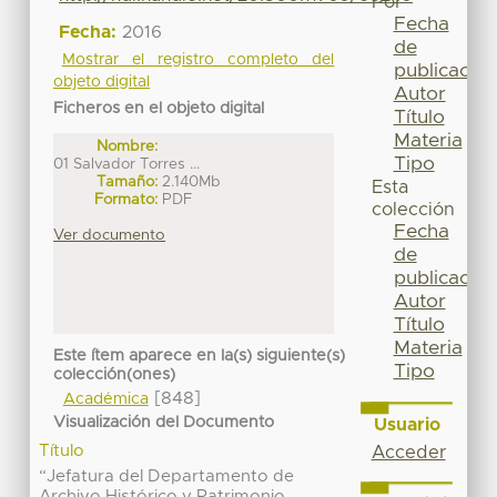
Por
Fecha
Fecha:
2016
de
Mostrar el registro completo del
publicación
objeto digital
Autor
Ficheros en el objeto digital
Título
Materia
Nombre:
Tipo
01 Salvador Torres ...
Tamaño:
2.140Mb
Esta
Formato:
PDF
colección
Fecha
Ver documento
de
publicación
Autor
Título
Materia
Este ítem aparece en la(s) siguiente(s)
Tipo
colección(ones)
[848]
Académica
Visualización del Documento
Usuario
Título
Acceder
“Jefatura del Departamento de
Archivo Histórico y Patrimonio