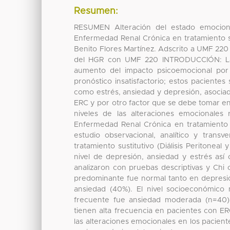
Resumen:
RESUMEN Alteración del estado emociona
Enfermedad Renal Crónica en tratamiento su
Benito Flores Martínez. Adscrito a UMF 22
del HGR con UMF 220 INTRODUCCIÓN: La 
aumento del impacto psicoemocional por la
pronóstico insatisfactorio; estos pacientes
como estrés, ansiedad y depresión, asociada
ERC y por otro factor que se debe tomar e
niveles de las alteraciones emocionales
Enfermedad Renal Crónica en tratamiento
estudio observacional, analítico y tran
tratamiento sustitutivo (Diálisis Peritonea
nivel de depresión, ansiedad y estrés así 
analizaron con pruebas descriptivas y Chi
predominante fue normal tanto en depres
ansiedad (40%). El nivel socioeconómico
frecuente fue ansiedad moderada (n=40)
tienen alta frecuencia en pacientes con ER
las alteraciones emocionales en los paciente