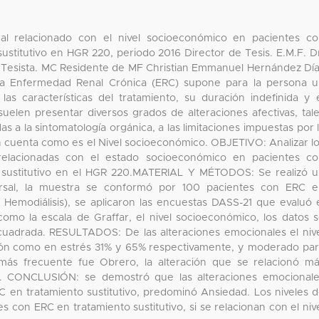
l relacionado con el nivel socioeconómico en pacientes c
stitutivo en HGR 220, periodo 2016 Director de Tesis. E.M.F. D
0 Tesista. MC Residente de MF Christian Emmanuel Hernández Dí
Enfermedad Renal Crónica (ERC) supone para la persona u
s características del tratamiento, su duración indefinida y 
 suelen presentar diversos grados de alteraciones afectivas, tal
s a la sintomatología orgánica, a las limitaciones impuestas por 
n cuenta como es el Nivel socioeconómico. OBJETIVO: Analizar l
 relacionadas con el estado socioeconómico en pacientes c
 sustitutivo en el HGR 220.MATERIAL Y MÉTODOS: Se realizó 
sversal, la muestra se conformó por 100 pacientes con ERC 
l y Hemodiálisis), se aplicaron las encuestas DASS-21 que evaluó 
como la escala de Graffar, el nivel socioeconómico, los datos 
 cuadrada. RESULTADOS: De las alteraciones emocionales el niv
ión como en estrés 31% y 65% respectivamente, y moderado pa
 más frecuente fue Obrero, la alteración que se relacionó m
. CONCLUSIÓN: se demostró que las alteraciones emocional
C en tratamiento sustitutivo, predominó Ansiedad. Los niveles 
s con ERC en tratamiento sustitutivo, si se relacionan con el niv