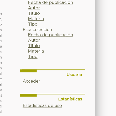
Fecha de publicación
Autor
Título
on
Materia
r.
Tipo
az
Esta colección
n
Fecha de publicación
el
Autor
es
Título
la
Materia
os
Tipo
on
un
en
el
Usuario
se
Acceder
el
ra
ás
Estadísticas
es
Estadísticas de uso
de
el