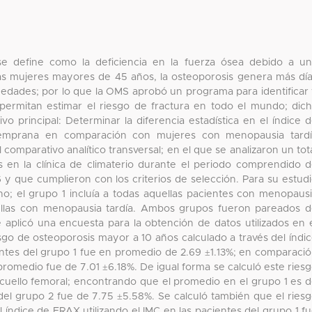
e define como la deficiencia en la fuerza ósea debido a u
as mujeres mayores de 45 años, la osteoporosis genera más dí
dades; por lo que la OMS aprobó un programa para identificar
e permitan estimar el riesgo de fractura en todo el mundo; dic
 principal: Determinar la diferencia estadística en el índice 
emprana en comparación con mujeres con menopausia tardí
comparativo analítico transversal; en el que se analizaron un tot
 en la clínica de climaterio durante el periodo comprendido 
y que cumplieron con los criterios de selección. Para su estud
o; el grupo 1 incluía a todas aquellas pacientes con menopaus
llas con menopausia tardía. Ambos grupos fueron pareados 
 aplicó una encuesta para la obtención de datos utilizados en 
sgo de osteoporosis mayor a 10 años calculado a través del índi
ntes del grupo 1 fue en promedio de 2.69 ±1.13%; en comparaci
promedio fue de 7.01 ±6.18%. De igual forma se calculó este ries
e cuello femoral; encontrando que el promedio en el grupo 1 es 
 del grupo 2 fue de 7.75 ±5.58%. Se calculó también que el ries
l índice de FRAX utilizando el IMC en las pacientes del grupo 1 f