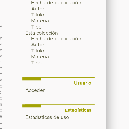
Fecha de publicación
Autor
Título
Materia
na
Tipo
as
Esta colección
 y
Fecha de publicación
ha
Autor
de
Título
a
Materia
al
Tipo
de
io
ia
Usuario
de
Acceder
el
ce
ón
Estadísticas
go
de
Estadísticas de uso
go
ue