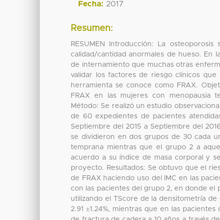
Fecha:
2017
Resumen:
RESUMEN Introducción: La osteoporosis s
calidad/cantidad anormales de hueso. En l
de internamiento que muchas otras enferme
validar los factores de riesgo clínicos qu
herramienta se conoce como FRAX. Objetivo
FRAX en las mujeres con menopausia t
Método: Se realizó un estudio observacional 
de 60 expedientes de pacientes atendidas
Septiembre del 2015 a Septiembre del 2016 
se dividieron en dos grupos de 30 cada un
temprana mientras que el grupo 2 a aque
acuerdo a su índice de masa corporal y se
proyecto. Resultados: Se obtuvo que el rie
de FRAX haciendo uso del IMC en las pacie
con las pacientes del grupo 2, en donde el 
utilizando el TScore de la densitometría d
2.91 ±1.24%, mientras que en las pacientes
de fractura de cadera a 10 años a través de