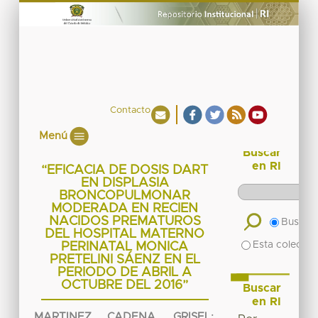
Contacto
Menú
Buscar
en RI
“EFICACIA DE DOSIS DART
EN DISPLASIA
BRONCOPULMONAR
MODERADA EN RECIEN
NACIDOS PREMATUROS
Buscar 
DEL HOSPITAL MATERNO
Esta colecció
PERINATAL MONICA
PRETELINI SÁENZ EN EL
PERIODO DE ABRIL A
OCTUBRE DEL 2016”
Buscar
en RI
MARTINEZ CADENA, GRISEL
;