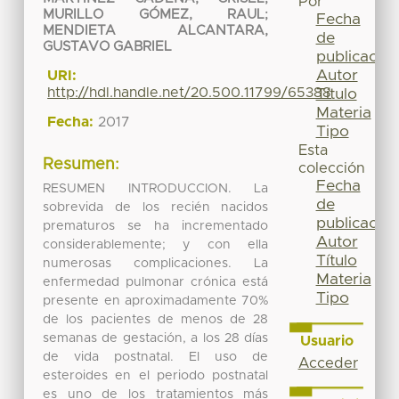
Por
MURILLO GÓMEZ, RAUL
;
Fecha
MENDIETA ALCANTARA,
de
GUSTAVO GABRIEL
publicación
Autor
URI:
http://hdl.handle.net/20.500.11799/65388
Título
Materia
Fecha:
2017
Tipo
Esta
Resumen:
colección
Fecha
RESUMEN INTRODUCCION. La
de
sobrevida de los recién nacidos
publicación
prematuros se ha incrementado
Autor
considerablemente; y con ella
Título
numerosas complicaciones. La
Materia
enfermedad pulmonar crónica está
Tipo
presente en aproximadamente 70%
de los pacientes de menos de 28
semanas de gestación, a los 28 días
Usuario
de vida postnatal. El uso de
Acceder
esteroides en el periodo postnatal
es uno de los tratamientos más