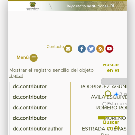
Contacto
Menú
Buscar
Mostrar el registro sencillo del objeto
en RI
digital
dc.contributor
RODRIGUEZ AGUÑIGA
Buscar 
dc.contributor
AVILA ESQUIVEL
Esta colecció
dc.contributor
ROMERO ROME
dc.contributor
MORENO COL
Buscar
en RI
dc.contributor.author
ESTRADA CUEVAS, S