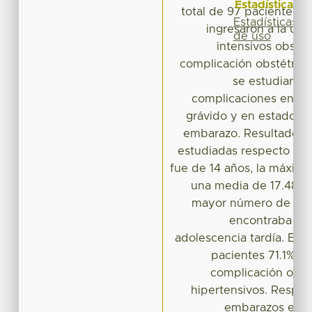
Estadísticas
total de 97 pacientes 
Estadísticas
ingresaron a la un
de uso
intensivos obstét
complicación obstétrica,
se estudiaron 
complicaciones en es
grávido y en estados h
embarazo. Resultados: 
estudiadas respecto a l
fue de 14 años, la máxima
una media de 17.48 año
mayor número de pac
encontraba en 
adolescencia tardía. El
pacientes 71.1% p
complicación obsté
hipertensivos. Respe
embarazos el m