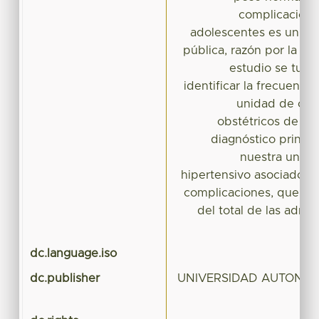
complicacione
adolescentes es un pr
pública, razón por la cu
estudio se tuvo
identificar la frecuencia
unidad de cui
obstétricos de nue
diagnóstico princip
nuestra unidad
hipertensivo asociado a
complicaciones, que rep
del total de las admi
t
dc.language.iso
dc.publisher
UNIVERSIDAD AUTONO