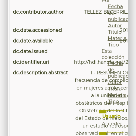
Por
Fecha
dc.contributor.author
TELLEZ BECERRIL, 
de
publicación
Autor
dc.date.accessioned
2017-0
Título
Materia
dc.date.available
2017-0
Tipo
Esta
dc.date.issued
colección
dc.identifier.uri
http://hdl.handle.net/20
Fecha
de
dc.description.abstract
I.- RESUMEN Objeti
publicación
frecuencia de complicaci
Autor
en mujeres adolescentes
Título
Materia
a la unidad de cui
Tipo
obstétricos del Hospital 
Obstetricia del Instituto
Usuario
del Estado de México. Mé
Acceder
un estudio retrospecti
observacional, en el cual