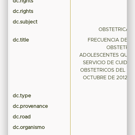
dc.rights
dc.rights
dc.subject
C
OBSTETRICAS
dc.title
FRECUENCIA DE C
OBSTETRIC
ADOLESCENTES QUE 
SERVICIO DE CUIDA
OBSTETRICOS DEL HG
OCTUBRE DE 2012 A
dc.type
dc.provenance
dc.road
dc.organismo