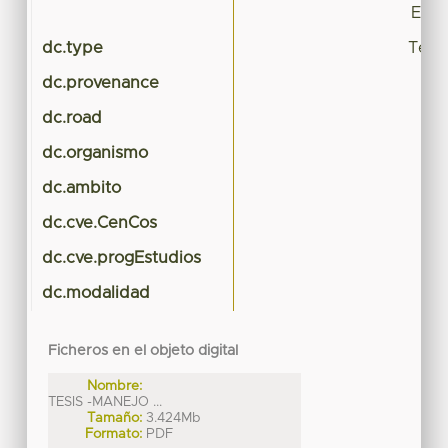
EST
dc.type
Tesis
dc.provenance
dc.road
dc.organismo
Ci
dc.ambito
dc.cve.CenCos
dc.cve.progEstudios
dc.modalidad
Ficheros en el objeto digital
Nombre:
TESIS -MANEJO ...
Tamaño:
3.424Mb
Formato:
PDF