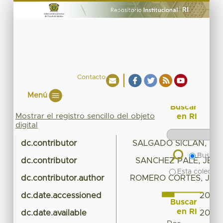
Contacto
Menú
Buscar
Mostrar el registro sencillo del objeto
en RI
digital
dc.contributor
SALGADO SICLAN, MA
Buscar 
dc.contributor
SANCHEZ PALE, JES
Esta colecció
dc.contributor.author
ROMERO CORTES, JOS
dc.date.accessioned
2017-
Buscar
en RI
dc.date.available
2017-