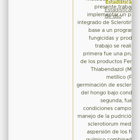
Estadísticas
presente trabajo t
Estadísticas
implementar un pro
de uso
integrado de Sclerotinia 
base a un programa 
fungicidas y product
trabajo se realizó 
primera fue una prueb
de los productos Fenhe
Thiabendazol (Mert
metílico (Pir
germinación de escleroci
del hongo bajo condicion
segunda, fue el
condiciones campo que
manejo de la pudrición bl
sclerotiorum median
aspersión de los fung
químico combinado co