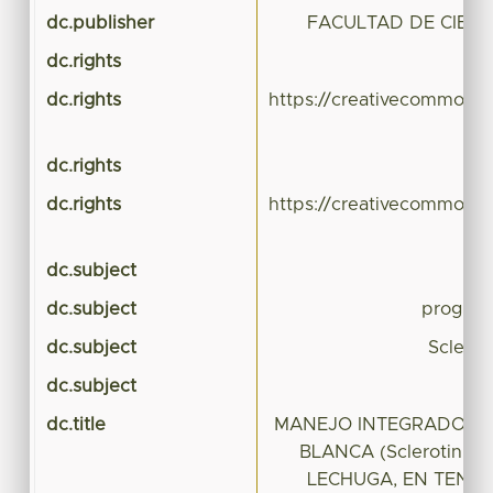
dc.publisher
FACULTAD DE CIENC
dc.rights
dc.rights
https://creativecommons.
dc.rights
dc.rights
https://creativecommons.
dc.subject
dc.subject
program
dc.subject
Sclerot
dc.subject
m
dc.title
MANEJO INTEGRADO DE
BLANCA (Sclerotinia s
LECHUGA, EN TENAN