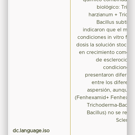
biológico: Tric
harzianum + Tricho
Bacillus subtilis
indicaron que el mejo
condiciones in vitro fue
dosis la solución stock 
en crecimiento como en
de esclerocios d
condiciones 
presentaron diferenci
entre los diferen
aspersión, aunque 
(Fenhexamid+ Fenhexami
Trichoderma-Bacillu
Bacillus) no se regi
Scleroti
dc.language.iso