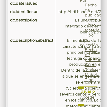
Por
dc.date.issued
Fecha
de
dc.identifier.uri
http://hdl.handle.net/20
publicación
Autor
dc.description
Es una propuest
Título
integrado de la enfer
Materia
blanca para el
Tipo
Esta
dc.description.abstract
El municipio de Tena
colección
caracteriza por su activi
Fecha
principal hortaliza qu
de
lechuga ocupando el
publicación
producción en el E
Autor
Título
Dentro de la problemátic
Materia
la que se enfrenta el cu
Tipo
se encuentra la 
(Sclerotinia sclerotio
Usuario
severos daños y pérdida
Acceder
en los cultivos. La c
métodos eficientes pa