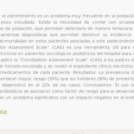
el estreñimiento es un problema muy frecuente en la poblaci
s poco estudiada. Existe la necesidad de contar con prueb
upo de población, que permitan detectarlo de manera temprana
amientas diagnósticas que permitan disminuir su incidencia
bi-mortalidad en estos pacientes asociadas a este padecimient
ation Assessment Scale” (CAS) es una herramienta útil para 
ricional en pacientes oncológicos pediátricos del Hospital para 
 aplicó la “Constipation Assessment Scale” (CAS) a los padres 
 de hemato-oncologÍa y se revisó el expediente clínico electróni
y medicamentos de cada paciente. Resultados: La prevalencia 
sentaron mayor riesgo (35%) que los hombres (18%) de present
e diagnosticó en el 22% de los casos. Conclusiones: El uso 
antibióticos se asociaron como factor de riesgo para el desarrol
er un problema significativo con un impacto negativo en el esti
ital