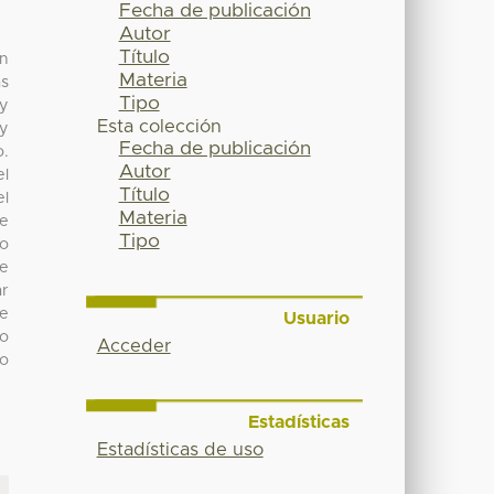
Fecha de publicación
Autor
Título
ón
Materia
as
Tipo
 y
Esta colección
 y
Fecha de publicación
o.
Autor
el
Título
el
Materia
de
Tipo
co
de
ar
de
Usuario
lo
Acceder
lo
Estadísticas
Estadísticas de uso