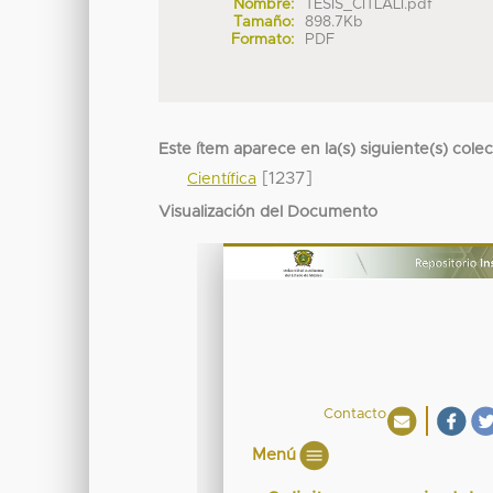
Nombre:
TESIS_CITLALI.pdf
Tamaño:
898.7Kb
Formato:
PDF
Este ítem aparece en la(s) siguiente(s) cole
[1237]
Científica
Visualización del Documento