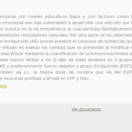
rsonas con niveles educativos bajos y con factores como 
s emocional son más vulnerables a desarrollar una adicción por 
n crónica en la vía mesolímbica, la cual participa fisiológicamen
 estímulos reforzadores naturales. Por otra parte se ha observa
te enriquecido (AE) puede prevenir el consumo de sustancias q
e estudio es evaluar los cambios que se presentan al modificar 
atas Wistar mediante la cuantificación de la inmunoreactividad 
atas macho Wistar a los 21 días de edad divididos en 2 grupo
 AE y posteriormente fueron aislados y grupo Enriquecido (EXP2
ndoles vía s.c. la misma dosis de nicotina que las del EXP
 de neuronas positivas a ∆FosB en CPF y NAc.
ital
Ver documento