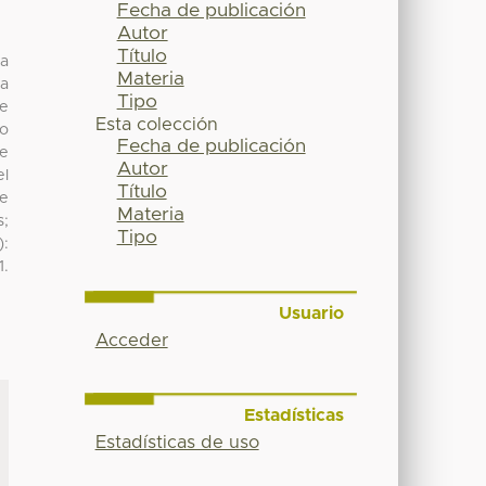
Fecha de publicación
Autor
Título
la
Materia
la
Tipo
te
Esta colección
do
Fecha de publicación
ue
Autor
el
Título
de
Materia
s;
Tipo
):
1.
Usuario
Acceder
Estadísticas
Estadísticas de uso