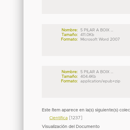
Nombre:
5 PILAR A BOIX ...
Tamaño:
411.0Kb
Formato:
Microsoft Word 2007
Nombre:
5 PILAR A BOIX ...
Tamaño:
404.4Kb
Formato:
application/epub+zip
Este ítem aparece en la(s) siguiente(s) cole
[1237]
Científica
Visualización del Documento