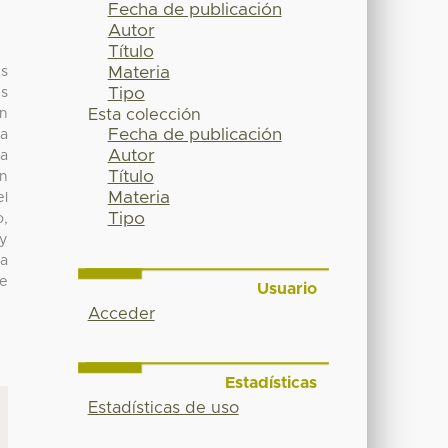
Fecha de publicación
Autor
Título
Materia
es
Tipo
es
an
Esta colección
Fecha de publicación
la
Autor
la
Título
en
Materia
el
Tipo
o,
 y
ta
de
Usuario
Acceder
Estadísticas
Estadísticas de uso