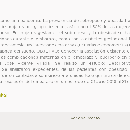
 como una pandemia. La prevalencia de sobrepeso y obesidad 
de mujeres por grupo de edad, así como el 50% de las mujer
eso. En mujeres gestantes el sobrepeso y la obesidad se h
ones durante el embarazo, como son la diabetes gestacional, 
eeclampsia, las infecciones maternas (urinarias o endometritis) 
apnea del sueño. OBJETIVO: Conocer la asociación existente 
las complicaciones maternas en el embarazo y puerperio en 
l José Vicente Villada” Se realizó un estudio: Descriptiv
l. Se analizaron expedientes, de las pacientes con obesidad
fueron captadas a su ingreso a la unidad toco quirúrgica de es
 la resolución del embarazo en un periodo de 01 Julio 2016 al 31 
ital
Ver documento