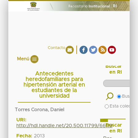
Contacto
Menú
Buscar
en RI
Antecedentes
heredofamiliares para
hipertensión arterial en
estudiantes de la
universidad
Buscar 
Esta colecció
Torres Corona, Daniel
URI:
Buscar
http://hdl.handle.net/20.500.11799/66119
en RI
Fecha:
2013