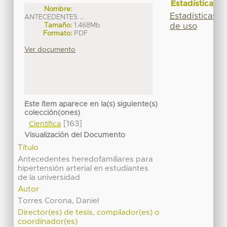
Estadísticas
Nombre:
Estadísticas
ANTECEDENTES ...
Tamaño:
1.468Mb
de uso
Formato:
PDF
Ver documento
Este ítem aparece en la(s) siguiente(s)
colección(ones)
[163]
Científica
Visualización del Documento
Título
Antecedentes heredofamiliares para
hipertensión arterial en estudiantes
de la universidad
Autor
Torres Corona, Daniel
Director(es) de tesis, compilador(es) o
coordinador(es)