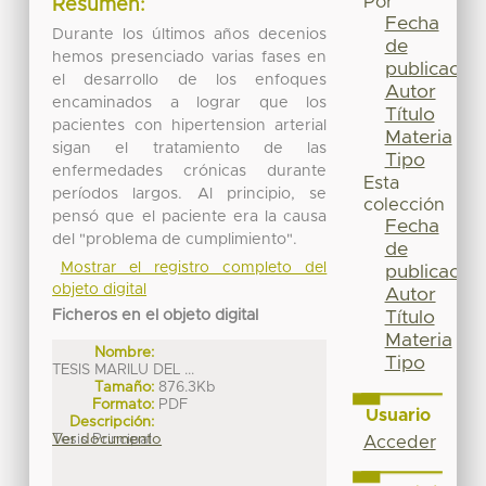
Por
Resumen:
Fecha
Durante los últimos años decenios
de
hemos presenciado varias fases en
publicación
el desarrollo de los enfoques
Autor
encaminados a lograr que los
Título
pacientes con hipertension arterial
Materia
sigan el tratamiento de las
Tipo
enfermedades crónicas durante
Esta
períodos largos. Al principio, se
colección
pensó que el paciente era la causa
Fecha
del "problema de cumplimiento".
de
Mostrar el registro completo del
publicación
objeto digital
Autor
Ficheros en el objeto digital
Título
Materia
Nombre:
Tipo
TESIS MARILU DEL ...
Tamaño:
876.3Kb
Formato:
PDF
Usuario
Descripción:
Tesis Principal
Ver documento
Acceder