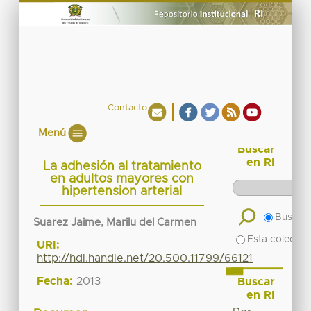
Contacto
Menú
Buscar
en RI
La adhesión al tratamiento
en adultos mayores con
hipertension arterial
Buscar 
Suarez Jaime, Marilu del Carmen
Esta colecció
URI:
http://hdl.handle.net/20.500.11799/66121
Fecha:
2013
Buscar
en RI