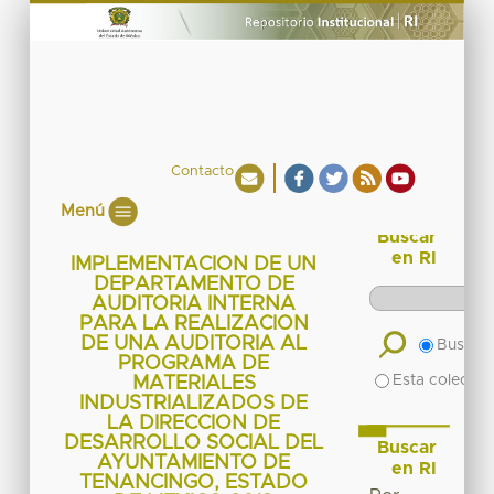
Contacto
Menú
Buscar
en RI
IMPLEMENTACION DE UN
DEPARTAMENTO DE
AUDITORIA INTERNA
PARA LA REALIZACION
DE UNA AUDITORIA AL
Buscar 
PROGRAMA DE
Esta colecció
MATERIALES
INDUSTRIALIZADOS DE
LA DIRECCION DE
DESARROLLO SOCIAL DEL
Buscar
AYUNTAMIENTO DE
en RI
TENANCINGO, ESTADO