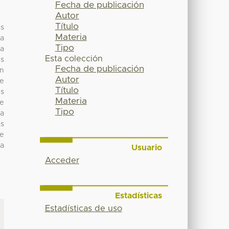
Fecha de publicación
Autor
Título
as
Materia
la
Tipo
ra
Esta colección
es
Fecha de publicación
ón
Autor
de
Título
es
Materia
de
Tipo
la
as
de
ma
Usuario
Acceder
Estadísticas
Estadísticas de uso