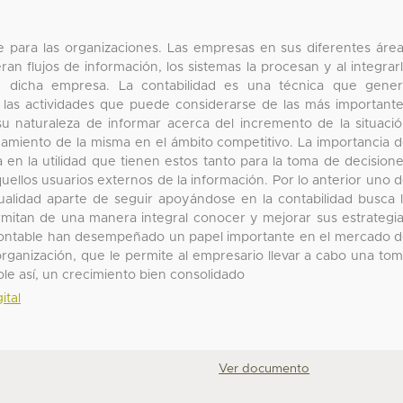
e para las organizaciones. Las empresas en sus diferentes áre
n flujos de información, los sistemas la procesan y al integrar
e dicha empresa. La contabilidad es una técnica que gene
e las actividades que puede considerarse de las más important
u naturaleza de informar acerca del incremento de la situaci
onamiento de la misma en el ámbito competitivo. La importancia 
 en la utilidad que tienen estos tanto para la toma de decision
ellos usuarios externos de la información. Por lo anterior uno 
tualidad aparte de seguir apoyándose en la contabilidad busca 
mitan de una manera integral conocer y mejorar sus estrategi
 contable han desempeñado un papel importante en el mercado 
rganización, que le permite al empresario llevar a cabo una to
le así, un crecimiento bien consolidado
ital
Ver documento