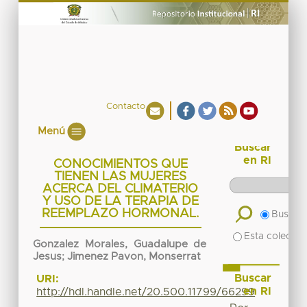
Contacto
Menú
Buscar
en RI
CONOCIMIENTOS QUE
TIENEN LAS MUJERES
ACERCA DEL CLIMATERIO
Y USO DE LA TERAPIA DE
REEMPLAZO HORMONAL.
Buscar 
Esta colecció
Gonzalez Morales, Guadalupe de
Jesus
;
Jimenez Pavon, Monserrat
Buscar
URI:
en RI
http://hdl.handle.net/20.500.11799/66299