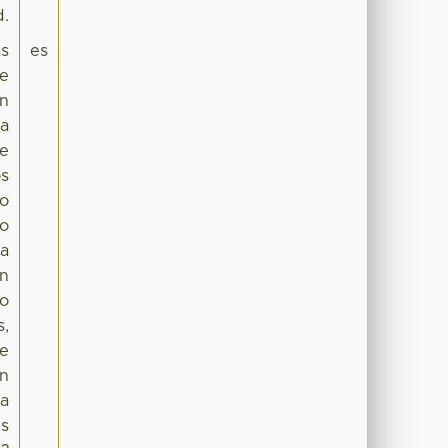
d.
as
es
te
en
ia
te
os
vo
to
na
on
zo
s,
ue
on
la
es