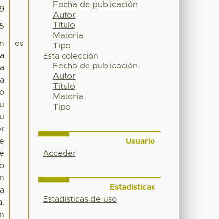
Fecha de publicación
09
Autor
Título
15
Materia
en
es
Tipo
na
Esta colección
Fecha de publicación
na
Autor
la
Título
po
Materia
su
Tipo
su
er
Usuario
se
Acceder
de
do
an
Estadísticas
da
Estadísticas de uso
a.
en