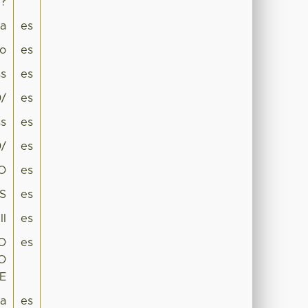
e?
pa
es
co
es
s
es
0/
es
s
es
0/
es
O
es
S
es
II
es
O
es
O
E
ra
es