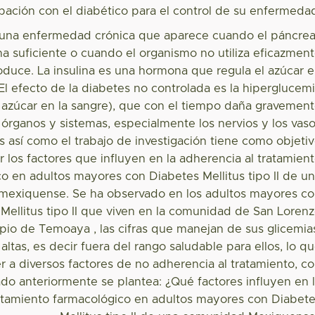
cipación con el diabético para el control de su enfermeda
 una enfermedad crónica que aparece cuando el páncre
na suficiente o cuando el organismo no utiliza eficazmen
roduce. La insulina es una hormona que regula el azúcar 
 El efecto de la diabetes no controlada es la hiperglucem
azúcar en la sangre), que con el tiempo daña gravemen
órganos y sistemas, especialmente los nervios y los vas
s así como el trabajo de investigación tiene como objeti
r los factores que influyen en la adherencia al tratamien
o en adultos mayores con Diabetes Mellitus tipo II de u
exiquense. Se ha observado en los adultos mayores c
Mellitus tipo II que viven en la comunidad de San Loren
pio de Temoaya , las cifras que manejan de sus glicemia
ltas, es decir fuera del rango saludable para ellos, lo q
 a diversos factores de no adherencia al tratamiento, c
do anteriormente se plantea: ¿Qué factores influyen en 
ratamiento farmacológico en adultos mayores con Diabet