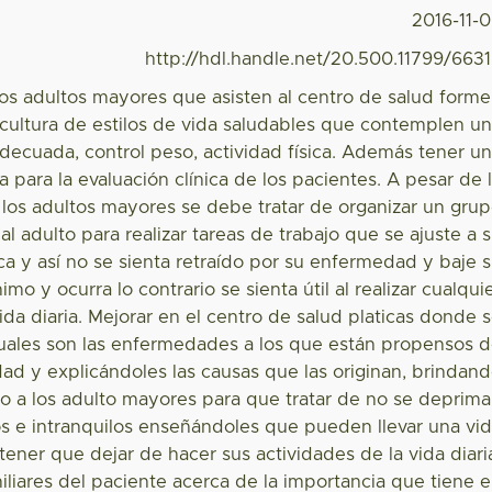
2016-11-
http://hdl.handle.net/20.500.11799/663
os adultos mayores que asisten al centro de salud form
cultura de estilos de vida saludables que contemplen u
decuada, control peso, actividad física. Además tener u
ca para la evaluación clínica de los pacientes. A pesar de 
los adultos mayores se debe tratar de organizar un gru
l adulto para realizar tareas de trabajo que se ajuste a 
ica y así no se sienta retraído por su enfermedad y baje 
mo y ocurra lo contrario se sienta útil al realizar cualqui
vida diaria. Mejorar en el centro de salud platicas donde 
cuales son las enfermedades a los que están propensos 
idad y explicándoles las causas que las originan, brindan
o a los adulto mayores para que tratar de no se deprim
los e intranquilos enseñándoles que pueden llevar una vi
 tener que dejar de hacer sus actividades de la vida diari
amiliares del paciente acerca de la importancia que tiene 