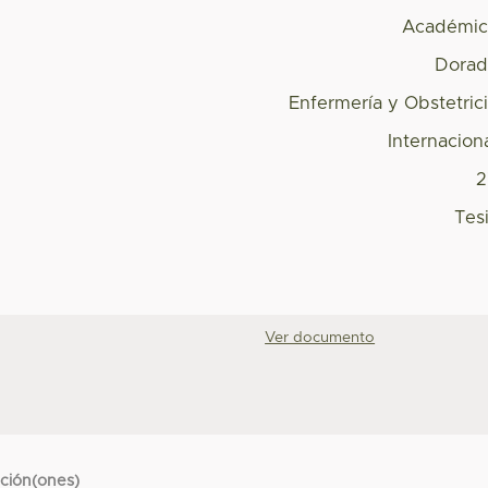
Académic
Dorad
Enfermería y Obstetric
Internacion
2
Tes
Ver documento
cción(ones)