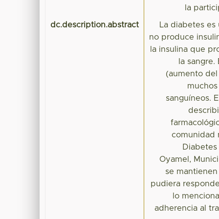
la parti
dc.description.abstract
La diabetes es
no produce insuli
la insulina que p
la sangre.
(aumento del 
muchos 
sanguíneos. E
describi
farmacológic
comunidad m
Diabetes 
Oyamel, Munici
se mantienen a
pudiera responder
lo menciona
adherencia al t