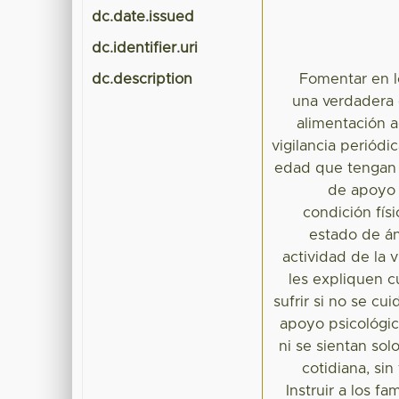
dc.date.issued
dc.identifier.uri
dc.description
Fomentar en l
una verdadera 
alimentación a
vigilancia periódi
edad que tengan 
de apoyo a
condición fís
estado de áni
actividad de la 
les expliquen 
sufrir si no se cu
apoyo psicológic
ni se sientan so
cotidiana, sin
Instruir a los f