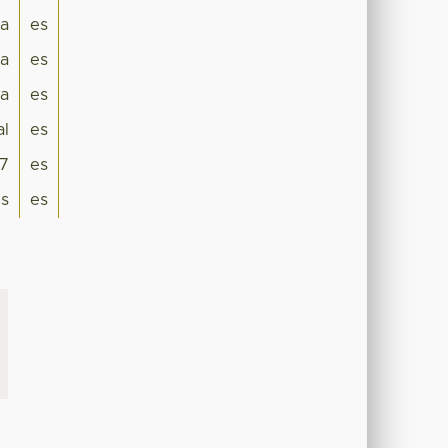
a
es
a
es
ia
es
al
es
7
es
is
es