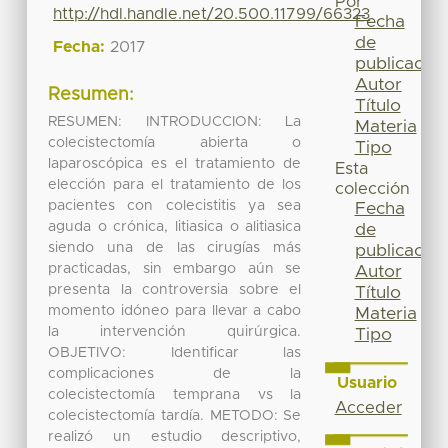
Por
http://hdl.handle.net/20.500.11799/66323
Fecha
de
Fecha:
2017
publicación
Autor
Resumen:
Título
RESUMEN: INTRODUCCION: La
Materia
colecistectomía abierta o
Tipo
laparoscópica es el tratamiento de
Esta
elección para el tratamiento de los
colección
pacientes con colecistitis ya sea
Fecha
aguda o crónica, litiasica o alitiasica
de
siendo una de las cirugías más
publicación
practicadas, sin embargo aún se
Autor
presenta la controversia sobre el
Título
momento idóneo para llevar a cabo
Materia
la intervención quirúrgica.
Tipo
OBJETIVO: Identificar las
complicaciones de la
Usuario
colecistectomía temprana vs la
Acceder
colecistectomía tardía. METODO: Se
realizó un estudio descriptivo,