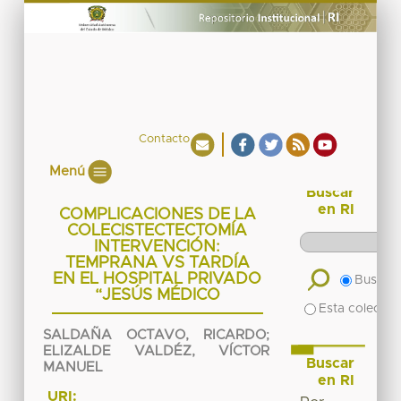
Contacto
Menú
Buscar
en RI
COMPLICACIONES DE LA
COLECISTECTECTOMÍA
INTERVENCIÓN:
TEMPRANA VS TARDÍA
EN EL HOSPITAL PRIVADO
Buscar 
“JESÚS MÉDICO
Esta colecció
SALDAÑA OCTAVO, RICARDO
;
ELIZALDE VALDÉZ, VÍCTOR
Buscar
MANUEL
en RI
URI: