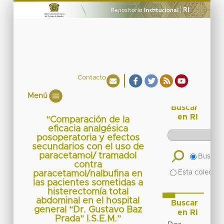
Contacto
Menú
Buscar
en RI
“Comparación de la
eficacia analgésica
posoperatoria y efectos
secundarios con el uso de
paracetamol/ tramadol
Buscar 
contra
Esta colecció
paracetamol/nalbufina en
las pacientes sometidas a
histerectomía total
abdominal en el hospital
Buscar
general “Dr. Gustavo Baz
en RI
Prada” I.S.E.M.”