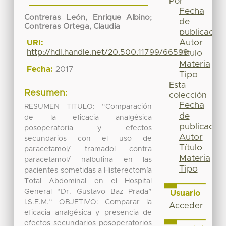
Por
Fecha
Contreras León, Enrique Albino
;
de
Contreras Ortega, Claudia
publicación
Autor
URI:
http://hdl.handle.net/20.500.11799/66598
Título
Materia
Fecha:
2017
Tipo
Esta
Resumen:
colección
Fecha
RESUMEN TITULO: “Comparación
de
de la eficacia analgésica
publicación
posoperatoria y efectos
Autor
secundarios con el uso de
Título
paracetamol/ tramadol contra
Materia
paracetamol/ nalbufina en las
Tipo
pacientes sometidas a Histerectomía
Total Abdominal en el Hospital
General “Dr. Gustavo Baz Prada”
Usuario
I.S.E.M.” OBJETIVO: Comparar la
Acceder
eficacia analgésica y presencia de
efectos secundarios posoperatorios