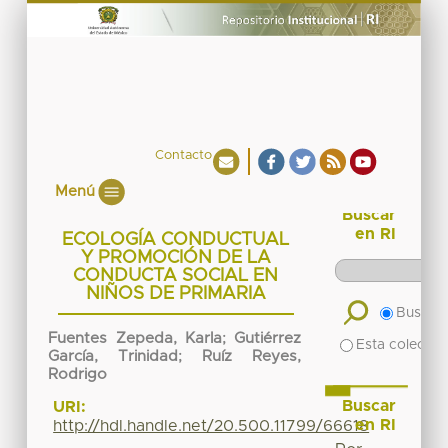
Contacto
Menú
Buscar
en RI
ECOLOGÍA CONDUCTUAL
Y PROMOCIÓN DE LA
CONDUCTA SOCIAL EN
NIÑOS DE PRIMARIA
Buscar 
Fuentes Zepeda, Karla
;
Gutiérrez
Esta colecció
García, Trinidad
;
Ruíz Reyes,
Rodrigo
Buscar
URI:
en RI
http://hdl.handle.net/20.500.11799/66618