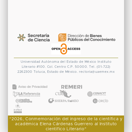
Universidad Autónoma del Estado de México
Instituto
Literario #100. Col. Centro
C.P. 50000. Tel. (01-722)
2262300
Toluca, Estado de México.
rectoria@uaemex.mx
CONACYT
"2026, Conmemoración del ingreso de la científica y
académica Elena Cárdenas Guerrero al Instituto
científico Literario"