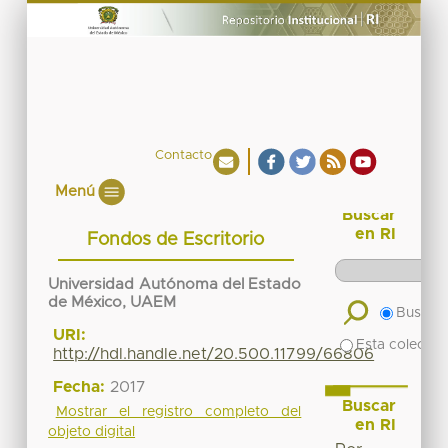
Contacto
Menú
Buscar
en RI
Fondos de Escritorio
Universidad Autónoma del Estado
de México, UAEM
Buscar 
URI:
Esta colecció
http://hdl.handle.net/20.500.11799/66806
Fecha:
2017
Buscar
Mostrar el registro completo del
en RI
objeto digital