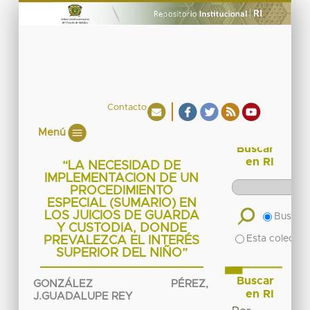
Contacto
Menú
Buscar
en RI
“LA NECESIDAD DE
IMPLEMENTACION DE UN
PROCEDIMIENTO
ESPECIAL (SUMARIO) EN
LOS JUICIOS DE GUARDA
Buscar 
Y CUSTODIA, DONDE
Esta colecció
PREVALEZCA EL INTERÉS
SUPERIOR DEL NIÑO”
Buscar
GONZÁLEZ PÉREZ,
en RI
J.GUADALUPE REY