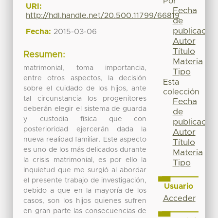
Por
URI:
Fecha
http://hdl.handle.net/20.500.11799/66819
de
publicación
Fecha:
2015-03-06
Autor
Título
Resumen:
Materia
matrimonial, toma importancia,
Tipo
entre otros aspectos, la decisión
Esta
sobre el cuidado de los hijos, ante
colección
tal circunstancia los progenitores
Fecha
deberán elegir el sistema de guarda
de
y custodia física que con
publicación
posterioridad ejercerán dada la
Autor
nueva realidad familiar. Este aspecto
Título
es uno de los más delicados durante
Materia
la crisis matrimonial, es por ello la
Tipo
inquietud que me surgió al abordar
el presente trabajo de investigación,
Usuario
debido a que en la mayoría de los
Acceder
casos, son los hijos quienes sufren
en gran parte las consecuencias de