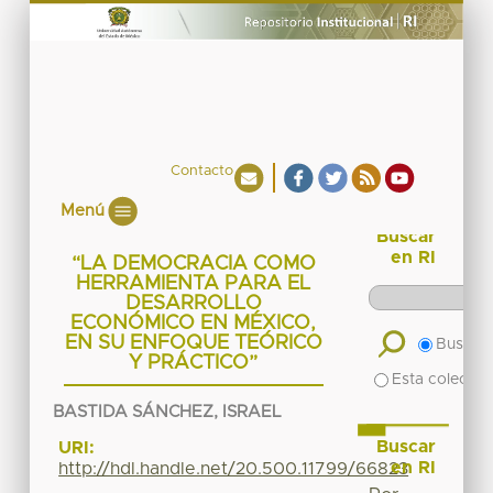
Contacto
Menú
Buscar
en RI
“LA DEMOCRACIA COMO
HERRAMIENTA PARA EL
DESARROLLO
ECONÓMICO EN MÉXICO,
EN SU ENFOQUE TEÓRICO
Buscar 
Y PRÁCTICO”
Esta colecció
BASTIDA SÁNCHEZ, ISRAEL
Buscar
URI:
en RI
http://hdl.handle.net/20.500.11799/66823