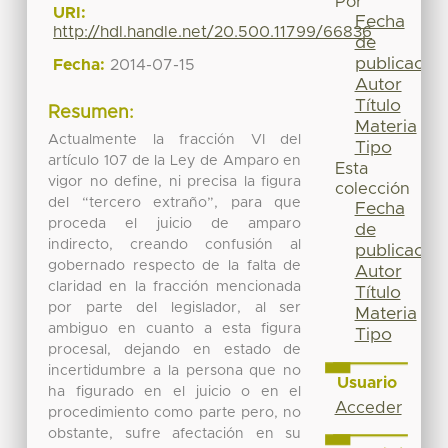
Por
URI:
Fecha
http://hdl.handle.net/20.500.11799/66836
de
publicación
Fecha:
2014-07-15
Autor
Título
Resumen:
Materia
Actualmente la fracción VI del
Tipo
artículo 107 de la Ley de Amparo en
Esta
vigor no define, ni precisa la figura
colección
del “tercero extraño”, para que
Fecha
proceda el juicio de amparo
de
indirecto, creando confusión al
publicación
gobernado respecto de la falta de
Autor
claridad en la fracción mencionada
Título
por parte del legislador, al ser
Materia
ambiguo en cuanto a esta figura
Tipo
procesal, dejando en estado de
incertidumbre a la persona que no
Usuario
ha figurado en el juicio o en el
Acceder
procedimiento como parte pero, no
obstante, sufre afectación en su