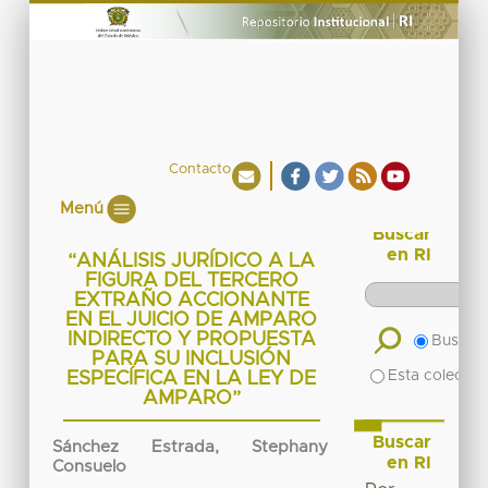
Contacto
Menú
Buscar
en RI
“ANÁLISIS JURÍDICO A LA
FIGURA DEL TERCERO
EXTRAÑO ACCIONANTE
EN EL JUICIO DE AMPARO
INDIRECTO Y PROPUESTA
Buscar 
PARA SU INCLUSIÓN
Esta colecció
ESPECÍFICA EN LA LEY DE
AMPARO”
Buscar
Sánchez Estrada, Stephany
en RI
Consuelo