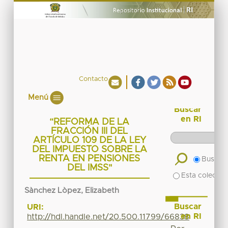
Contacto
Menú
Buscar
en RI
“REFORMA DE LA
FRACCIÓN III DEL
ARTÍCULO 109 DE LA LEY
DEL IMPUESTO SOBRE LA
RENTA EN PENSIONES
Buscar 
DEL IMSS"
Esta colecció
Sànchez Lòpez, Elizabeth
Buscar
URI:
en RI
http://hdl.handle.net/20.500.11799/66838