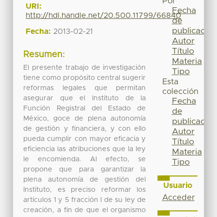
Por
URI:
Fecha
http://hdl.handle.net/20.500.11799/66840
de
publicación
Fecha:
2013-02-21
Autor
Título
Resumen:
Materia
El presente trabajo de investigación
Tipo
tiene como propósito central sugerir
Esta
reformas legales que permitan
colección
asegurar que el Instituto de la
Fecha
Función Registral del Estado de
de
México, goce de plena autonomía
publicación
de gestión y financiera, y con ello
Autor
pueda cumplir con mayor eficacia y
Título
eficiencia las atribuciones que la ley
Materia
le encomienda. Al efecto, se
Tipo
propone que para garantizar la
plena autonomía de gestión del
Usuario
Instituto, es preciso reformar los
Acceder
artículos 1 y 5 fracción I de su ley de
creación, a fin de que el organismo