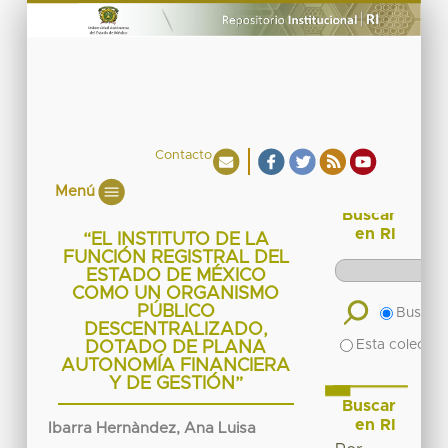
Contacto
Menú
Buscar
en RI
“EL INSTITUTO DE LA
FUNCIÓN REGISTRAL DEL
ESTADO DE MÉXICO
COMO UN ORGANISMO
PÚBLICO
Buscar 
DESCENTRALIZADO,
Esta colecció
DOTADO DE PLANA
AUTONOMÍA FINANCIERA
Y DE GESTIÓN”
Buscar
en RI
Ibarra Hernàndez, Ana Luisa