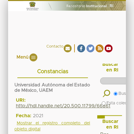
Contacto
Menú
Buscar
en RI
Constancias
Universidad Autónoma del Estado
de México, UAEM
Buscar 
URI:
Esta colecció
http://hdl.handle.net/20.500.11799/66861
Fecha:
2021
Buscar
Mostrar el registro completo del
en RI
objeto digital