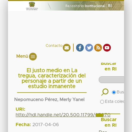
Contacto
Menú
Buscar
en RI
El justo medio en La
tregua, caracterización del
personaje a partir de un
estudio inmanente
Buscar 
Nepomuceno Pérez, Merly Yanel
Esta colecció
URI:
http://hdl.handle.net/20.500.11799/67070
Buscar
Fecha:
2017-04-06
en RI