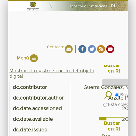
Contacto
Menú
Buscar
Mostrar el registro sencillo del objeto
en RI
digital
dc.contributor
Guerra González, Ma. 
Buscar 
dc.contributor.author
Arzate Piña,
Esta colecció
dc.date.accessioned
2017-
dc.date.available
2017-
Buscar
en RI
dc.date.issued