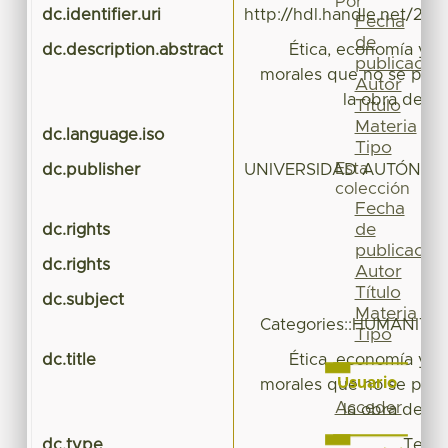
Por
dc.identifier.uri
http://hdl.handle.net/20.
Fecha
de
dc.description.abstract
Ética, economía y s
publicación
morales que no se pue
Autor
la obra de Mi
Título
Materia
dc.language.iso
Tipo
Esta
dc.publisher
UNIVERSIDAD AUTÓNOM
colección
Fecha
de
dc.rights
publicación
dc.rights
Autor
Título
dc.subject
R
Materia
Categories::HUMANITIE
Tipo
dc.title
Ética, economía y s
Usuario
morales que no se pue
Acceder
la obra de Mi
dc.type
Tesis