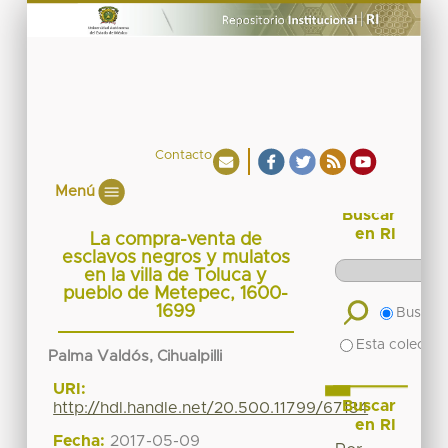
Contacto
Menú
Buscar
en RI
La compra-venta de
esclavos negros y mulatos
en la villa de Toluca y
pueblo de Metepec, 1600-
1699
Buscar 
Esta colecció
Palma Valdós, Cihualpilli
URI:
Buscar
http://hdl.handle.net/20.500.11799/67134
en RI
Fecha:
2017-05-09