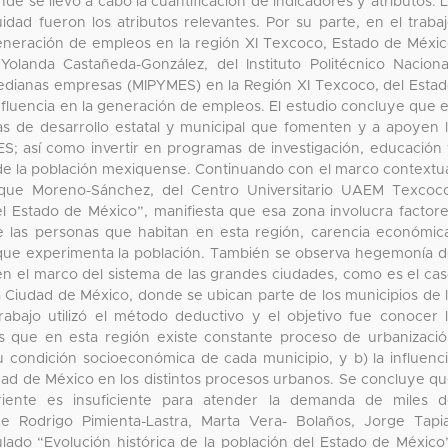
nde se llevó a cabo la cuantificación de indicadores y atributos. 
idad fueron los atributos relevantes. Por su parte, en el traba
 generación de empleos en la región XI Texcoco, Estado de Méxi
olanda Castañeda-González, del Instituto Politécnico Naciona
medianas empresas (MIPYMES) en la Región XI Texcoco, del Esta
nfluencia en la generación de empleos. El estudio concluye que 
as de desarrollo estatal y municipal que fomenten y a apoyen 
ES; así como invertir en programas de investigación, educación
 de la población mexiquense. Continuando con el marco contextu
ique Moreno-Sánchez, del Centro Universitario UAEM Texcoc
el Estado de México”, manifiesta que esa zona involucra factor
e las personas que habitan en esta región, carencia económic
 que experimenta la población. También se observa hegemonía 
en el marco del sistema de las grandes ciudades, como es el ca
 Ciudad de México, donde se ubican parte de los municipios de 
rabajo utilizó el método deductivo y el objetivo fue conocer 
s que en esta región existe constante proceso de urbanizaci
su condición socioeconómica de cada municipio, y b) la influenc
udad de México en los distintos procesos urbanos. Se concluye q
oriente es insuficiente para atender la demanda de miles 
de Rodrigo Pimienta-Lastra, Marta Vera- Bolaños, Jorge Tapi
lado “Evolución histórica de la población del Estado de México