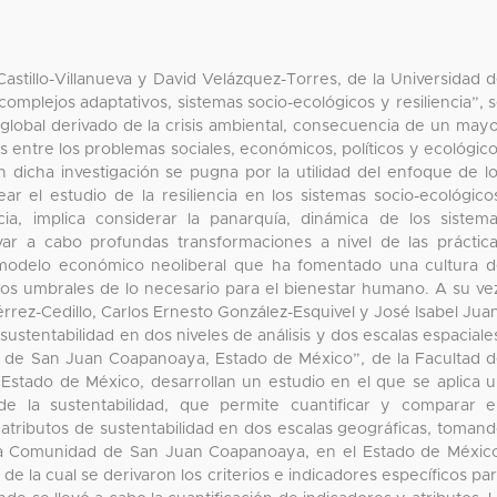
astillo-Villanueva y David Velázquez-Torres, de la Universidad 
mplejos adaptativos, sistemas socio-ecológicos y resiliencia”, 
go global derivado de la crisis ambiental, consecuencia de un may
 entre los problemas sociales, económicos, políticos y ecológic
n dicha investigación se pugna por la utilidad del enfoque de l
ar el estudio de la resiliencia en los sistemas socio-ecológico
ia, implica considerar la panarquía, dinámica de los sistem
var a cabo profundas transformaciones a nivel de las práctic
l modelo económico neoliberal que ha fomentado una cultura 
s umbrales de lo necesario para el bienestar humano. A su ve
rez-Cedillo, Carlos Ernesto González-Esquivel y José Isabel Jua
sustentabilidad en dos niveles de análisis y dos escalas espaciale
 de San Juan Coapanoaya, Estado de México”, de la Facultad 
Estado de México, desarrollan un estudio en el que se aplica 
e la sustentabilidad, que permite cuantificar y comparar 
 y atributos de sustentabilidad en dos escalas geográficas, toman
a Comunidad de San Juan Coapanoaya, en el Estado de Méxic
de la cual se derivaron los criterios e indicadores específicos pa