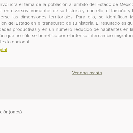
nvolucra el tema de la población al ámbito del Estado de Méxic
ial en diversos momentos de su historia y, con ello, el tamaño y 
rse las dimensiones territoriales. Para ello, se identifican l
ón del Estado en el transcurso de su historia. El resultado es q
 edades productivas y en un número reducido de habitantes en l
n que no sólo se benefició por el intenso intercambio migrator
texto nacional.
ital
Ver documento
cción(ones)