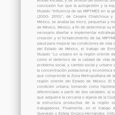
ambas escalas; y de síntesis del sistema, do
conclusión fue que la autogestión y la equ
titulado “Influencia de las MIPYMES en la
(2000- 2010)”, de Cesaire Chiatchoua y Y
México, se analiza las micro, pequeñas y 
de México, México, a fin de determinar su i
necesario diseñar e implementar estrategi
creación y el fortalecimiento de las MIPYM
salud para mejorar las condiciones de vida
del Estado de México, el trabajo de Enr
titulado “Lo urbano en la región oriente d
como el deterioro de la calidad de vida d
problema social, y cambio social y urbano
la concentración poblacional y económica 
que comprende la Zona Metropolitana de la
región oriente del Estado de México. El t
condición urbana, tomando como hipótesi
diferenciado a partir de dos variables: a) 
que adquiere la cercanía o lejanía de la Ci
la estructura productiva de la región 
trabajadores. Finalmente, en el trabajo 
Quevedo y Estela Orozco-Hernández, intitu