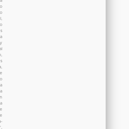
La
jo
co
l,
do
es
la
 y
al
o,
es
a,
de
so
la
la
ón
ia
ue
de
a-
”,