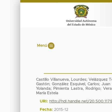
Menú
Castillo Villanueva, Lourdes
;
Velázquez T
Gastón
;
González Esquivel, Carlos
;
Juan 
Yolanda
;
Pimienta Lastra, Rodrigo
;
Vera
María Estela
URI:
http://hdl.handle.net/20.500.11
Fecha:
2015-12