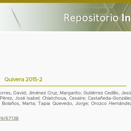
Quivera 2015-2
orres, David
;
Jiménez Cruz, Margarito
;
Gutiérrez Cedillo, Jes
Pérez, José Isabel
;
Chiatchoua, Cesaire
;
Castañeda-González
 Bolaños, Marta
;
Tapia Quevedo, Jorge
;
Orozco Hernández
799/67138