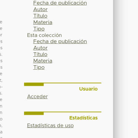
Fecha de publicación
Autor
Título
Materia
de
Tipo
se
or
Esta colección
Fecha de publicación
os
Autor
os
Título
s.
Materia
as
Tipo
as
de
z,
n-
Usuario
s.
Acceder
de
un
en
Estadísticas
do
Estadísticas de uso
o,
ra