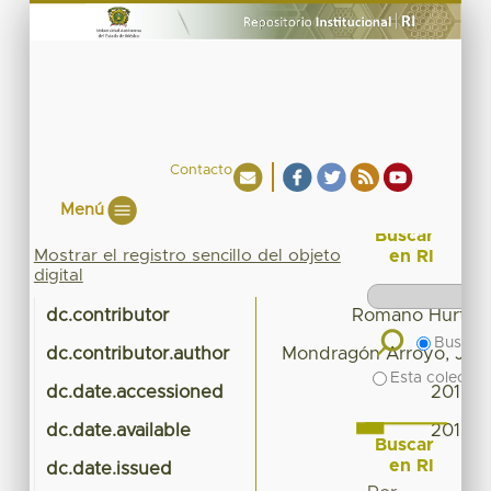
Contacto
Menú
Buscar
Mostrar el registro sencillo del objeto
en RI
digital
dc.contributor
Romano Hurtado
Buscar 
dc.contributor.author
Mondragón Arroyo, Jua
Esta colecció
dc.date.accessioned
2017-0
dc.date.available
2017-0
Buscar
en RI
dc.date.issued