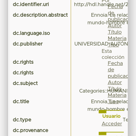
Por
dc.identifier.uri
http://hdl.handle.net/20.
Fecha
de
dc.description.abstract
Ennoia. La relación
publicación
mundo-hombre en la
Autor
Título
dc.language.iso
Materia
dc.publisher
UNIVERSIDAD AUTÓNOM
Tipo
Esta
colección
dc.rights
Fecha
de
dc.rights
publicación
Autor
dc.subject
R
Título
Categories::HUMANITIE
Materia
Tipo
dc.title
Ennoia. La relación
mundo-hombre en la
Usuario
dc.type
Tesis
Acceder
dc.provenance