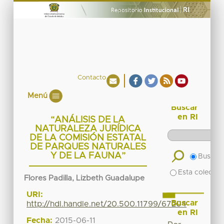
Contacto
Menú
Buscar
en RI
“ANÁLISIS DE LA
NATURALEZA JURÍDICA
DE LA COMISIÓN ESTATAL
DE PARQUES NATURALES
Y DE LA FAUNA”
Buscar 
Esta colecció
Flores Padilla, Lizbeth Guadalupe
URI:
Buscar
http://hdl.handle.net/20.500.11799/67204
en RI
Fecha:
2015-06-11