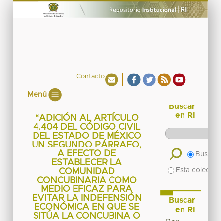
Contacto
Menú
Buscar
en RI
“ADICIÓN AL ARTÍCULO
4.404 DEL CÓDIGO CIVIL
DEL ESTADO DE MÉXICO
UN SEGUNDO PÁRRAFO,
A EFECTO DE
Buscar 
ESTABLECER LA
Esta colecció
COMUNIDAD
CONCUBINARIA COMO
MEDIO EFICAZ PARA
EVITAR LA INDEFENSIÓN
Buscar
ECONÓMICA EN QUE SE
en RI
SITÚA LA CONCUBINA O