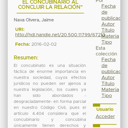
Por
EL CONCUBINARIO AL
Fecha
CONCLUIR LA RELACIÓN”
de
publicación
Nava Olvera, Jaime
Autor
URI:
Título
http://hdl.handle.net/20.500.11799/67213
Materia
Tipo
Fecha:
2016-02-02
Esta
colección
Resumen:
Fecha
de
El concubinato es una situación
publicación
fáctica de enorme importancia en
Autor
nuestra sociedad, cuyos efectos
Título
jurídicos no pueden ser ajenos a
Materia
nuestra legislación, los cuales ya
Tipo
han sido abordados -
desgraciadamente- en forma parcial
en nuestro Código Civil, pues el
Usuario
artículo 4.404 considera que el
Acceder
concubinario y concubina
únicamente tienen derechos y