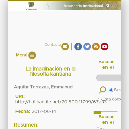
Contacto
Menú
Buscar
en RI
La imaginación en la
filosofía kantiana
Aguilar Terrazas, Emmanuel
Buscar 
URI:
Esta colecció
http://hdl.handle.net/20.500.11799/67233
Fecha:
2017-06-14
Buscar
en RI
Resumen: