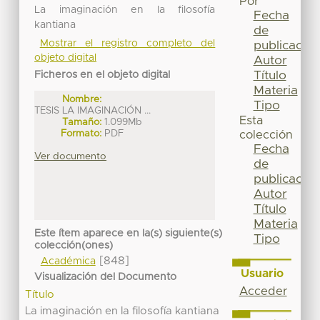
Por
La imaginación en la filosofía
Fecha
kantiana
de
Mostrar el registro completo del
publicación
objeto digital
Autor
Título
Ficheros en el objeto digital
Materia
Nombre:
Tipo
TESIS LA IMAGINACIÓN ...
Esta
Tamaño:
1.099Mb
Formato:
PDF
colección
Fecha
Ver documento
de
publicación
Autor
Título
Materia
Este ítem aparece en la(s) siguiente(s)
Tipo
colección(ones)
[848]
Académica
Usuario
Visualización del Documento
Acceder
Título
La imaginación en la filosofía kantiana