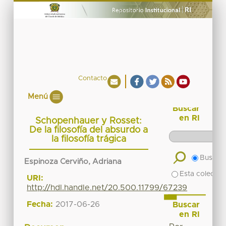
Contacto
Menú
Buscar
en RI
Schopenhauer y Rosset:
De la filosofía del absurdo a
la filosofía trágica
Buscar 
Espinoza Cerviño, Adriana
Esta colecció
URI:
http://hdl.handle.net/20.500.11799/67239
Fecha:
2017-06-26
Buscar
en RI