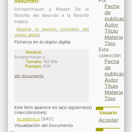
Por
Resumen:
Fecha
Schopenhauer y Rosset: De la
de
filosofía del absurdo a la filosofía
publicación
trágica
Autor
Mostrar el registro completo del
Título
objeto digital
Materia
Ficheros en el objeto digital
Tipo
Esta
Nombre:
colección
Schopenhauer y ...
Fecha
Tamaño:
761.3Kb
Formato:
PDF
de
publicación
Ver documento
Autor
Título
Materia
Tipo
Este ítem aparece en la(s) siguiente(s)
Usuario
colección(ones)
[840]
Académica
Acceder
Visualización del Documento